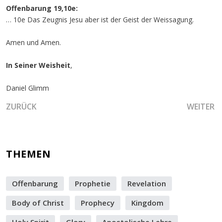
Offenbarung 19,10e:
… 10e Das Zeugnis Jesu aber ist der Geist der Weissagung.
Amen und Amen.
In Seiner Weisheit
,
Daniel Glimm
VORHERIGER BEITRAG: DIE VIER WINDE DES HERRN
NÄCHSTER
ZURÜCK
WEITER
THEMEN
Offenbarung
Prophetie
Revelation
Body of Christ
Prophecy
Kingdom