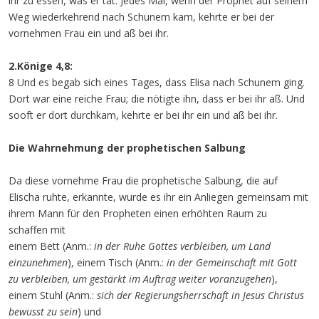
ihr zu essen, was er tat. Jedes Mal, wenn der Prophet auf seinem
Weg wiederkehrend nach Schunem kam, kehrte er bei der
vornehmen Frau ein und aß bei ihr.
2.Könige 4,8:
8 Und es begab sich eines Tages, dass Elisa nach Schunem ging.
Dort war eine reiche Frau; die nötigte ihn, dass er bei ihr aß. Und
sooft er dort durchkam, kehrte er bei ihr ein und aß bei ihr.
Die Wahrnehmung der prophetischen Salbung
Da diese vornehme Frau die prophetische Salbung, die auf
Elischa ruhte, erkannte, wurde es ihr ein Anliegen gemeinsam mit
ihrem Mann für den Propheten einen erhöhten Raum zu
schaffen mit
einem Bett (Anm.:
in der Ruhe Gottes verbleiben, um Land
einzunehmen
), einem Tisch (Anm.:
in der Gemeinschaft mit Gott
zu verbleiben, um gestärkt im Auftrag weiter voranzugehen
),
einem Stuhl (Anm.:
sich der Regierungsherrschaft in Jesus Christus
bewusst zu sein
) und