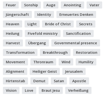
Feuer
Sonship
Auge
Anointing
Vater
Jüngerschaft
Identity
Erneuertes Denken
Heaven
Light
Bride of Christ
Secrets
Heilung
Fivefold ministry
Sanctification
Harvest
Übergang
Governmental presence
Transformation
Breakthrough
Restoration
Movement
Thronraum
Wind
Humility
Alignment
Heiliger Geist
Jerusalem
Hirtenstab
Demut
Satan
Apostle
Vision
Love
Braut Jesu
Verheißung