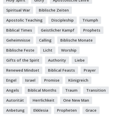
Holy Spirit
Glory
Apostolische Lehre
Spiritual War
Biblische Zeiten
Apostolic Teaching
Discipleship
Triumph
Biblical Times
Geistlicher Kampf
Prophets
Geheimnisse
Calling
Biblische Monate
Biblische Feste
Licht
Worship
Gifts of the Spirit
Authority
Liebe
Renewed Mindset
Biblical Feasts
Prayer
Engel
Israel
Promise
Königreich
Angels
Biblical Months
Traum
Transition
Autorität
Herrlichkeit
One New Man
Anbetung
Ekklesia
Propheten
Grace