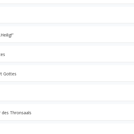
eilig!“
tes
rt Gottes
r des Thronsaals