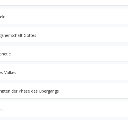
eln
gsherrschaft Gottes
phetie
es Volkes
mitten der Phase des Übergangs
es