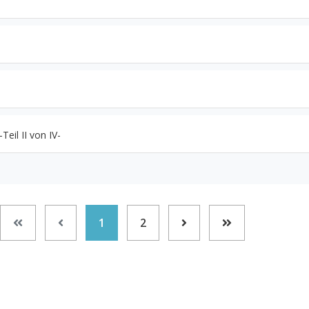
eil II von IV-
1
2