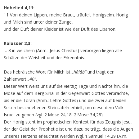
Hohelied 4,11:
11 Von deinen Lippen, meine Braut, träufelt Honigseim. Honig
und Milch sind unter deiner Zunge,
und der Duft deiner Kleider ist wie der Duft des Libanon.
Kolosser 2,3:
… 3 in welchem (Anm.: Jesus Christus) verborgen liegen alle
Schätze der Weisheit und der Erkenntnis.
Das hebräische Wort für Milch ist
„ḥālāb“
und trägt den
Zahlenwert
„40“
.
Dieser Wert weist uns auf die vierzig Tage und Nächte hin, die
Mose auf dem Berg Sinai in der Gegenwart Gottes verbrachte,
bis er die Torah (Anm.: Lehre Gottes) und die zwei auf beiden
Seiten beschriebenen Steintafeln erhielt, um diese dem Volk
Israel zu geben (vgl. 2.Mose 24,18; 2.Mose 34,28).
Der Honig steht im prophetischen Kontext für das Zeugnis Jesu,
der der Geist der Prophetie ist und dazu beiträgt, dass die Augen
unseres Herzens erleuchtet werden (vgl. 1.Samuel 14,29 i.V.m.