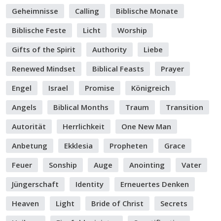
Geheimnisse
Calling
Biblische Monate
Biblische Feste
Licht
Worship
Gifts of the Spirit
Authority
Liebe
Renewed Mindset
Biblical Feasts
Prayer
Engel
Israel
Promise
Königreich
Angels
Biblical Months
Traum
Transition
Autorität
Herrlichkeit
One New Man
Anbetung
Ekklesia
Propheten
Grace
Feuer
Sonship
Auge
Anointing
Vater
Jüngerschaft
Identity
Erneuertes Denken
Heaven
Light
Bride of Christ
Secrets