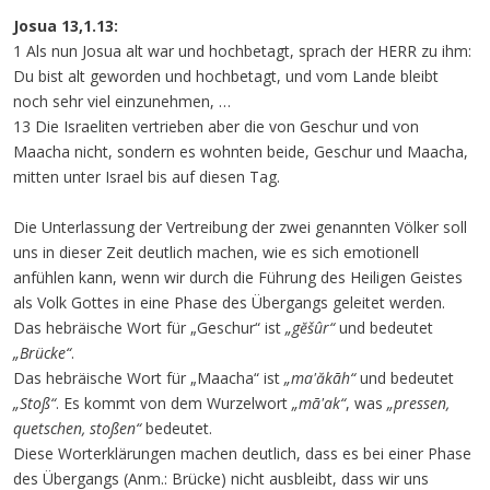
Josua 13,1.13:
1 Als nun Josua alt war und hochbetagt, sprach der HERR zu ihm:
Du bist alt geworden und hochbetagt, und vom Lande bleibt
noch sehr viel einzunehmen, …
13 Die Israeliten vertrieben aber die von Geschur und von
Maacha nicht, sondern es wohnten beide, Geschur und Maacha,
mitten unter Israel bis auf diesen Tag.
Die Unterlassung der Vertreibung der zwei genannten Völker soll
uns in dieser Zeit deutlich machen, wie es sich emotionell
anfühlen kann, wenn wir durch die Führung des Heiligen Geistes
als Volk Gottes in eine Phase des Übergangs geleitet werden.
Das hebräische Wort für „Geschur“ ist
„gĕšûr“
und bedeutet
„Brücke“
.
Das hebräische Wort für „Maacha“ ist
„ma'ăkāh“
und bedeutet
„Stoß“
. Es kommt von dem Wurzelwort
„mā'ak“
, was
„pressen,
quetschen, stoßen“
bedeutet.
Diese Worterklärungen machen deutlich, dass es bei einer Phase
des Übergangs (Anm.: Brücke) nicht ausbleibt, dass wir uns