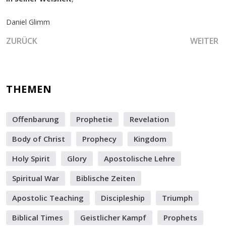
Daniel Glimm
VORHERIGER BEITRAG: DIE GROSSE ALIJA
NÄCHSTE
ZURÜCK
WEITER
THEMEN
Offenbarung
Prophetie
Revelation
Body of Christ
Prophecy
Kingdom
Holy Spirit
Glory
Apostolische Lehre
Spiritual War
Biblische Zeiten
Apostolic Teaching
Discipleship
Triumph
Biblical Times
Geistlicher Kampf
Prophets