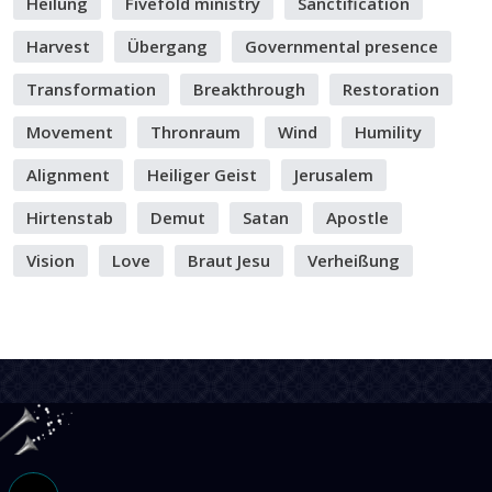
Heilung
Fivefold ministry
Sanctification
Harvest
Übergang
Governmental presence
Transformation
Breakthrough
Restoration
Movement
Thronraum
Wind
Humility
Alignment
Heiliger Geist
Jerusalem
Hirtenstab
Demut
Satan
Apostle
Vision
Love
Braut Jesu
Verheißung