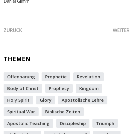
Daniel Glimm
VORHERIGER BEITRAG: DIE KRAFT DER ÜBEREINSTIMMUN
NÄCHSTER
ZURÜCK
WEITER
THEMEN
Offenbarung
Prophetie
Revelation
Body of Christ
Prophecy
Kingdom
Holy Spirit
Glory
Apostolische Lehre
Spiritual War
Biblische Zeiten
Apostolic Teaching
Discipleship
Triumph