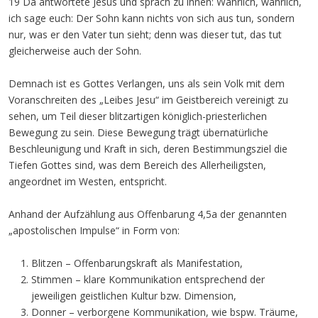
19 Da antwortete Jesus und sprach zu ihnen: Wahrlich, wahrlich,
ich sage euch: Der Sohn kann nichts von sich aus tun, sondern
nur, was er den Vater tun sieht; denn was dieser tut, das tut
gleicherweise auch der Sohn.
Demnach ist es Gottes Verlangen, uns als sein Volk mit dem
Voranschreiten des „Leibes Jesu“ im Geistbereich vereinigt zu
sehen, um Teil dieser blitzartigen königlich-priesterlichen
Bewegung zu sein. Diese Bewegung trägt übernatürliche
Beschleunigung und Kraft in sich, deren Bestimmungsziel die
Tiefen Gottes sind, was dem Bereich des Allerheiligsten,
angeordnet im Westen, entspricht.
Anhand der Aufzählung aus Offenbarung 4,5a der genannten
„apostolischen Impulse“ in Form von:
Blitzen – Offenbarungskraft als Manifestation,
Stimmen – klare Kommunikation entsprechend der
jeweiligen geistlichen Kultur bzw. Dimension,
Donner – verborgene Kommunikation, wie bspw. Träume,