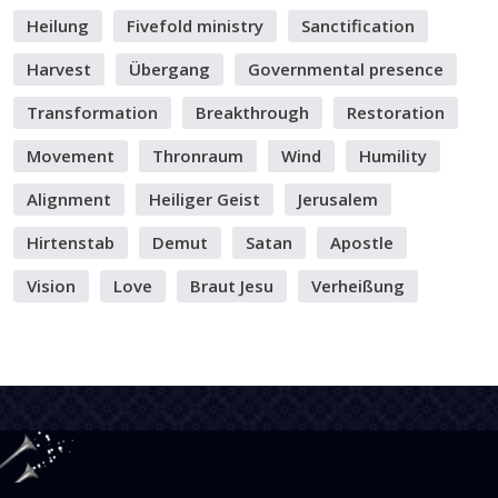
Heilung
Fivefold ministry
Sanctification
Harvest
Übergang
Governmental presence
Transformation
Breakthrough
Restoration
Movement
Thronraum
Wind
Humility
Alignment
Heiliger Geist
Jerusalem
Hirtenstab
Demut
Satan
Apostle
Vision
Love
Braut Jesu
Verheißung