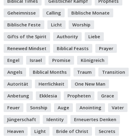
Biblical Times
Geistlicher Kampf
Prophets
Geheimnisse
Calling
Biblische Monate
Biblische Feste
Licht
Worship
Gifts of the Spirit
Authority
Liebe
Renewed Mindset
Biblical Feasts
Prayer
Engel
Israel
Promise
Königreich
Angels
Biblical Months
Traum
Transition
Autorität
Herrlichkeit
One New Man
Anbetung
Ekklesia
Propheten
Grace
Feuer
Sonship
Auge
Anointing
Vater
Jüngerschaft
Identity
Erneuertes Denken
Heaven
Light
Bride of Christ
Secrets