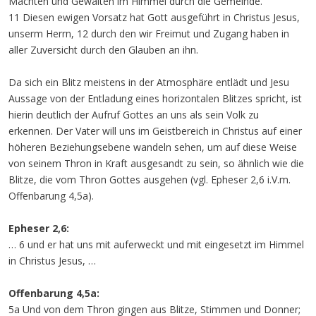
Mächten und Gewalten im Himmel durch die Gemeinde.
11 Diesen ewigen Vorsatz hat Gott ausgeführt in Christus Jesus,
unserm Herrn, 12 durch den wir Freimut und Zugang haben in
aller Zuversicht durch den Glauben an ihn.
Da sich ein Blitz meistens in der Atmosphäre entlädt und Jesu
Aussage von der Entladung eines horizontalen Blitzes spricht, ist
hierin deutlich der Aufruf Gottes an uns als sein Volk zu
erkennen. Der Vater will uns im Geistbereich in Christus auf einer
höheren Beziehungsebene wandeln sehen, um auf diese Weise
von seinem Thron in Kraft ausgesandt zu sein, so ähnlich wie die
Blitze, die vom Thron Gottes ausgehen (vgl. Epheser 2,6 i.V.m.
Offenbarung 4,5a).
Epheser 2,6:
… 6 und er hat uns mit auferweckt und mit eingesetzt im Himmel
in Christus Jesus, …
Offenbarung 4,5a:
5a Und von dem Thron gingen aus Blitze, Stimmen und Donner;