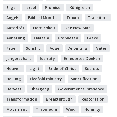
Engel
Israel
Promise
Königreich
Angels
Biblical Months
Traum
Transition
Autorität
Herrlichkeit
One New Man
Anbetung
Ekklesia
Propheten
Grace
Feuer
Sonship
Auge
Anointing
Vater
Jüngerschaft
Identity
Erneuertes Denken
Heaven
Light
Bride of Christ
Secrets
Heilung
Fivefold ministry
Sanctification
Harvest
Übergang
Governmental presence
Transformation
Breakthrough
Restoration
Movement
Thronraum
Wind
Humility