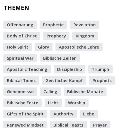
THEMEN
Offenbarung
Prophetie
Revelation
Body of Christ
Prophecy
Kingdom
Holy Spirit
Glory
Apostolische Lehre
Spiritual War
Biblische Zeiten
Apostolic Teaching
Discipleship
Triumph
Biblical Times
Geistlicher Kampf
Prophets
Geheimnisse
Calling
Biblische Monate
Biblische Feste
Licht
Worship
Gifts of the Spirit
Authority
Liebe
Renewed Mindset
Biblical Feasts
Prayer