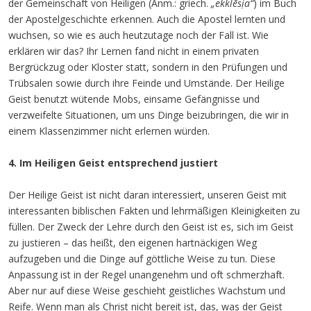
der Gemeinschaft von Heiligen (Anm.: griech.
„ekklēsịa“
) im Buch
der Apostelgeschichte erkennen. Auch die Apostel lernten und
wuchsen, so wie es auch heutzutage noch der Fall ist. Wie
erklären wir das? Ihr Lernen fand nicht in einem privaten
Bergrückzug oder Kloster statt, sondern in den Prüfungen und
Trübsalen sowie durch ihre Feinde und Umstände. Der Heilige
Geist benutzt wütende Mobs, einsame Gefängnisse und
verzweifelte Situationen, um uns Dinge beizubringen, die wir in
einem Klassenzimmer nicht erlernen würden.
4. Im Heiligen Geist entsprechend justiert
Der Heilige Geist ist nicht daran interessiert, unseren Geist mit
interessanten biblischen Fakten und lehrmäßigen Kleinigkeiten zu
füllen. Der Zweck der Lehre durch den Geist ist es, sich im Geist
zu justieren – das heißt, den eigenen hartnäckigen Weg
aufzugeben und die Dinge auf göttliche Weise zu tun. Diese
Anpassung ist in der Regel unangenehm und oft schmerzhaft.
Aber nur auf diese Weise geschieht geistliches Wachstum und
Reife. Wenn man als Christ nicht bereit ist, das, was der Geist