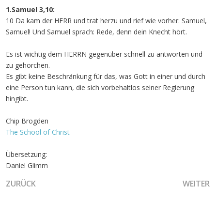
1.Samuel 3,10:
10 Da kam der HERR und trat herzu und rief wie vorher: Samuel,
Samuel! Und Samuel sprach: Rede, denn dein Knecht hört.
Es ist wichtig dem HERRN gegenüber schnell zu antworten und
zu gehorchen.
Es gibt keine Beschränkung für das, was Gott in einer und durch
eine Person tun kann, die sich vorbehaltlos seiner Regierung
hingibt.
Chip Brogden
The School of Christ
Übersetzung:
Daniel Glimm
VORHERIGER BEITRAG: EIN AUFRUF ZUR PROPHETISCH
NÄCHSTE
ZURÜCK
WEITER