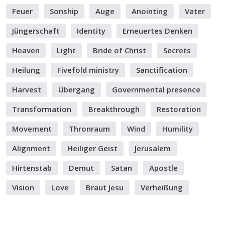
Feuer
Sonship
Auge
Anointing
Vater
Jüngerschaft
Identity
Erneuertes Denken
Heaven
Light
Bride of Christ
Secrets
Heilung
Fivefold ministry
Sanctification
Harvest
Übergang
Governmental presence
Transformation
Breakthrough
Restoration
Movement
Thronraum
Wind
Humility
Alignment
Heiliger Geist
Jerusalem
Hirtenstab
Demut
Satan
Apostle
Vision
Love
Braut Jesu
Verheißung