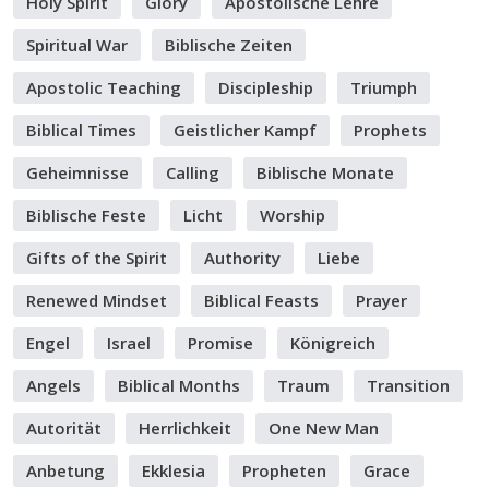
Holy Spirit
Glory
Apostolische Lehre
Spiritual War
Biblische Zeiten
Apostolic Teaching
Discipleship
Triumph
Biblical Times
Geistlicher Kampf
Prophets
Geheimnisse
Calling
Biblische Monate
Biblische Feste
Licht
Worship
Gifts of the Spirit
Authority
Liebe
Renewed Mindset
Biblical Feasts
Prayer
Engel
Israel
Promise
Königreich
Angels
Biblical Months
Traum
Transition
Autorität
Herrlichkeit
One New Man
Anbetung
Ekklesia
Propheten
Grace