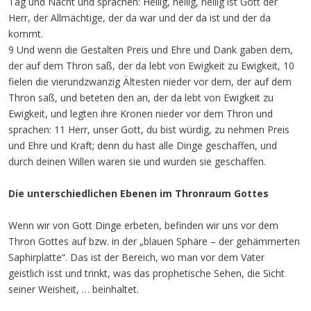
Tag und Nacht und sprachen: Heilig, heilig, heilig ist Gott der
Herr, der Allmächtige, der da war und der da ist und der da
kommt.
9 Und wenn die Gestalten Preis und Ehre und Dank gaben dem,
der auf dem Thron saß, der da lebt von Ewigkeit zu Ewigkeit, 10
fielen die vierundzwanzig Ältesten nieder vor dem, der auf dem
Thron saß, und beteten den an, der da lebt von Ewigkeit zu
Ewigkeit, und legten ihre Kronen nieder vor dem Thron und
sprachen: 11 Herr, unser Gott, du bist würdig, zu nehmen Preis
und Ehre und Kraft; denn du hast alle Dinge geschaffen, und
durch deinen Willen waren sie und wurden sie geschaffen.
Die unterschiedlichen Ebenen im Thronraum Gottes
Wenn wir von Gott Dinge erbeten, befinden wir uns vor dem
Thron Gottes auf bzw. in der „blauen Sphäre – der gehämmerten
Saphirplatte“. Das ist der Bereich, wo man vor dem Vater
geistlich isst und trinkt, was das prophetische Sehen, die Sicht
seiner Weisheit, … beinhaltet.