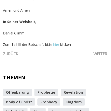
Amen und Amen.
In Seiner Weisheit
,
Daniel Glimm
Zum Teil III der Botschaft bitte
hier
klicken.
VORHERIGER BEITRAG: DIE HÖHERE EBENE IN DER GEGENWA
NÄCHSTER
ZURÜCK
WEITER
THEMEN
Offenbarung
Prophetie
Revelation
Body of Christ
Prophecy
Kingdom