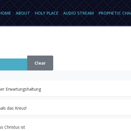
HOME
ABOUT
HOLY PLACE
AUDIO STREAM
PROPHETIC CH
Clear
her Erwartungshaltung
als das Kreuz!
s Christus ist