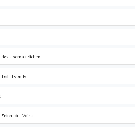
t des Übernatürlichen
eil III von IV-
e
n Zeiten der Wüste